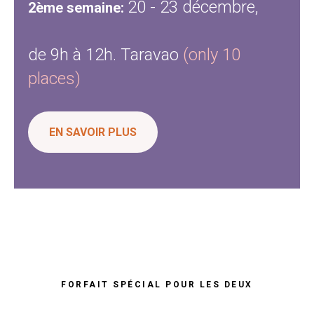
20 - 23 décembre,
2ème semaine:
de 9h à 12h. Taravao
(only 10
places)
EN SAVOIR PLUS
FORFAIT SPÉCIAL POUR LES DEUX