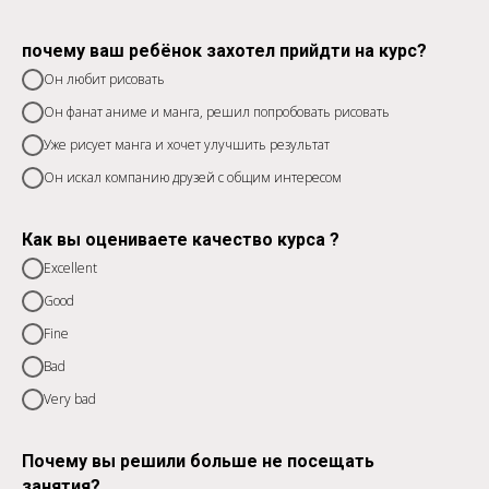
почему ваш ребёнок захотел прийдти на курс?
Он любит рисовать
Он фанат аниме и манга, решил попробовать рисовать
Уже рисует манга и хочет улучшить результат
Он искал компанию друзей с общим интересом
Как вы оцениваете качество курса ?
Excellent
Good
Fine
Bad
Very bad
Почему вы решили больше не посещать
занятия?