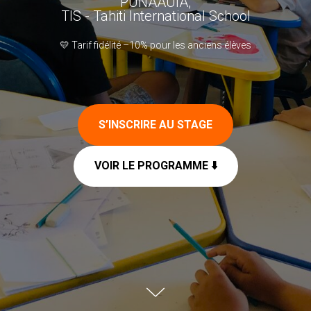
PUNAAUIA,
TIS - Tahiti International School
💛 Tarif fidélité –10% pour les anciens élèves
S’INSCRIRE AU STAGE
VOIR LE PROGRAMME ⬇️